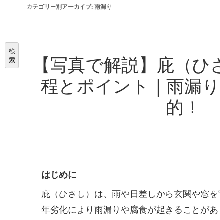
カテゴリー別アーカイブ:
雨漏り
検
【写真で解説】庇（ひ
索
程とポイント｜雨漏り
的！
はじめに
庇（ひさし）は、雨や日差しから玄関や窓を
年劣化により雨漏りや腐食が起きることがあ