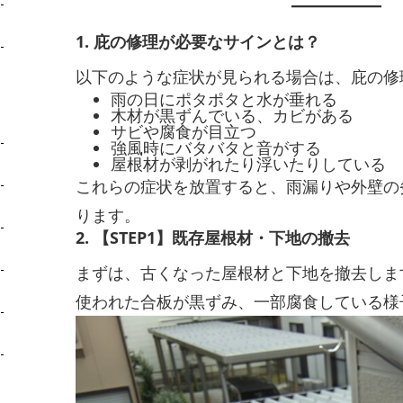
1. 庇の修理が必要なサインとは？
以下のような症状が見られる場合は、庇の修
雨の日にポタポタと水が垂れる
木材が黒ずんでいる、カビがある
サビや腐食が目立つ
強風時にバタバタと音がする
屋根材が剥がれたり浮いたりしている
これらの症状を放置すると、雨漏りや外壁の
ります。
2. 【STEP1】既存屋根材・下地の撤去
まずは、古くなった屋根材と下地を撤去しま
使われた合板が黒ずみ、一部腐食している様